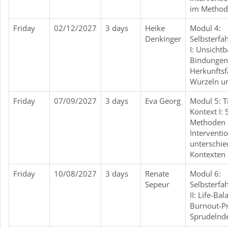
im Method
Friday
02/12/2027
3 days
Heike
Modul 4:
Denkinger
Selbsterfa
I: Unsichtb
Bindungen 
Herkunftsf
Wurzeln un
Friday
07/09/2027
3 days
Eva Georg
Modul 5: T
Kontext I:
Methoden
Interventi
unterschie
Kontexten 
Friday
10/08/2027
3 days
Renate
Modul 6:
Sepeur
Selbsterfa
II: Life-Ba
Burnout-P
Sprudelnd