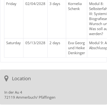
Friday
02/04/2028
3 days
Kornelia
Modul 8:
Schenk
Selbsterfa
III: System
Biografiea
Wunsch und
Was soll a
werden?
Saturday
05/13/2028
2 days
Eva Georg
Modul 9: A
und Heike
Abschlussp
Denkinger
Location
In der Au 4
72119 Ammerbuch/ Pfäffingen