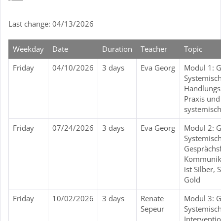
Last change: 04/13/2026
Weekday
Date
Duration
Teacher
Topic
Friday
04/10/2026
3 days
Eva Georg
Modul 1: G
Systemisc
Handlungs
Praxis und
systemisc
Friday
07/24/2026
3 days
Eva Georg
Modul 2: G
Systemisc
Gesprächs
Kommunika
ist Silber,
Gold
Friday
10/02/2026
3 days
Renate
Modul 3: GL
Sepeur
Systemisc
Interventio