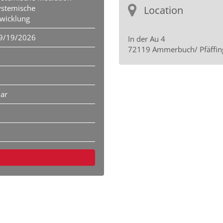
ystemische
Location
twicklung
9/19/2026
In der Au 4
72119 Ammerbuch/ Pfäffin
nar