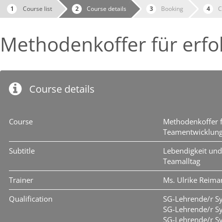
Course list
Course details
Booking
C
Methodenkoffer für erfo
Course details
Course
Methodenkoffer f
Teamentwicklun
Subtitle
Lebendigkeit und
Teamalltag
Trainer
Ms. Ulrike Reim
Qualification
SG-Lehrende/r S
SG-Lehrende/r Sy
SG-Lehrende/r S