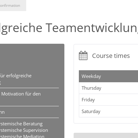
onfirmation
lgreiche Teamentwicklun
Course times
ür erfolgreiche
Weekday
g
Thursday
 Motivation für den
Friday
Saturday
ann
ystemische Beratung
stemische Supervision
ystemische Mediation