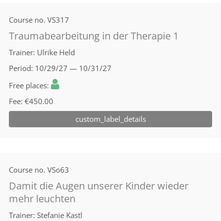
Course no.
VS317
Traumabearbeitung in der Therapie 1
Trainer
Ulrike Held
Period
10/29/27 — 10/31/27
Free places
Fee
€450.00
custom_label_details
Course no.
VSo63
Damit die Augen unserer Kinder wieder
mehr leuchten
Trainer
Stefanie Kastl