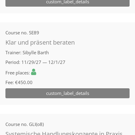
custom_label_details
Course no.
SE89
Klar und präsent beraten
Trainer
Sibylle Barth
Period
11/29/27 — 12/1/27
Free places
Fee
€450.00
custom_label_details
Course no.
GLI(o8)
Systemische Handlungskonzepte in Praxis