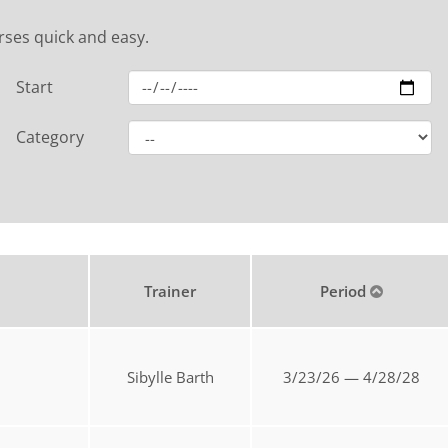
rses quick and easy.
Start
Category
Trainer
Period
Sibylle Barth
3/23/26 — 4/28/28