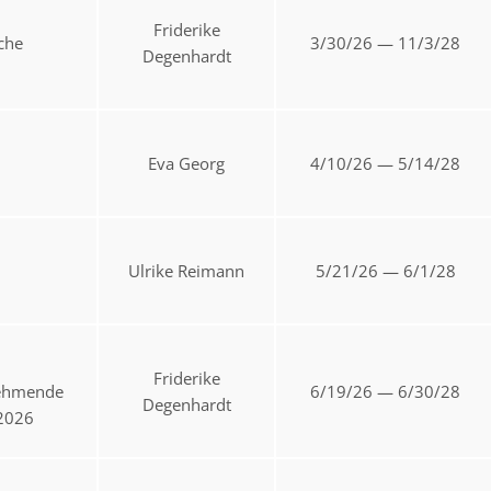
Friderike
che
3/30/26 — 11/3/28
Degenhardt
Eva Georg
4/10/26 — 5/14/28
Ulrike Reimann
5/21/26 — 6/1/28
Friderike
nehmende
6/19/26 — 6/30/28
Degenhardt
 2026