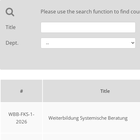
Please use the search function to find cou
Title
Dept.
#
Title
WBB-FKS-1-
Weiterbildung Systemische Beratung
2026