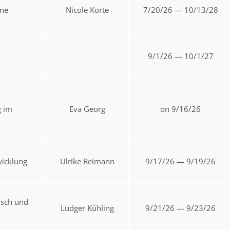
ine
Nicole Korte
7/20/26 — 10/13/28
9/1/26 — 10/1/27
g im
Eva Georg
on 9/16/26
wicklung
Ulrike Reimann
9/17/26 — 9/19/26
nsch und
Ludger Kühling
9/21/26 — 9/23/26