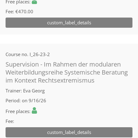
Free places
Fee
€470.00
custom_label_details
Course no.
I_26-23-2
Supervision - Im Rahmen der modularen
Weiterbildungsreihe Systemische Beratung
im Kontext Rechtsextremismus
Trainer
Eva Georg
Period
on 9/16/26
Free places
Fee
custom_label_details